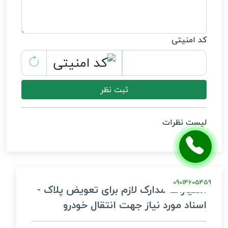
کد امنیتی
ثبت نظر
لیست نظرات
09014605459
امتیازات مدارک لازم برای تعویض پلاک -
اسناد مورد نیاز جهت انتقال خودرو