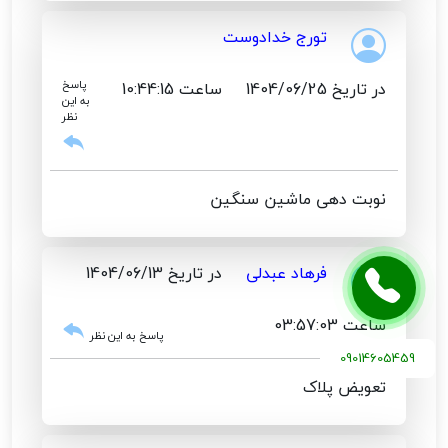
تورج خدادوست
در تاریخ 1404/06/25
ساعت 10:44:15
پاسخ
به این
نظر
نوبت دهی ماشین سنگین
فرهاد عبدلی
در تاریخ 1404/06/13
ساعت 03:57:03
پاسخ به این نظر
09014605459
تعویض پلاک