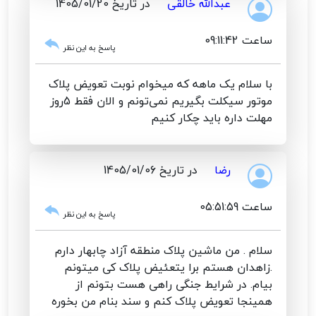
عبدالله خالقی
در تاریخ 1405/01/20
ساعت 09:11:42
پاسخ به این نظر
با سلام یک ماهه که میخوام نوبت تعویض پلاک
موتور سیکلت بگیریم نمی‌تونم و الان فقط 5روز
مهلت داره باید چکار کنیم
رضا
در تاریخ 1405/01/06
ساعت 05:51:59
پاسخ به این نظر
سلام . من ماشین پلاک منطقه آزاد چابهار دارم
.زاهدان هستم برا یتعئیض پلاک کی میتونم
بیام. در شرایط جنگی راهی هست بتونم از
همینجا تعویض پلاک کنم و سند بنام من بخوره