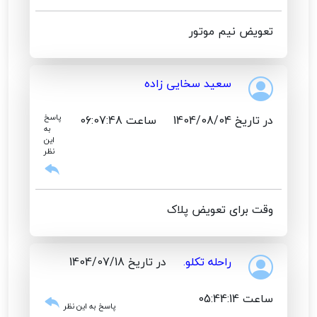
تعویض نیم موتور
سعید سخایی زاده
در تاریخ 1404/08/04
ساعت 06:07:48
پاسخ
به
این
نظر
وقت برای تعویض پلاک
راحله تکلو.
در تاریخ 1404/07/18
ساعت 05:44:14
پاسخ به این نظر