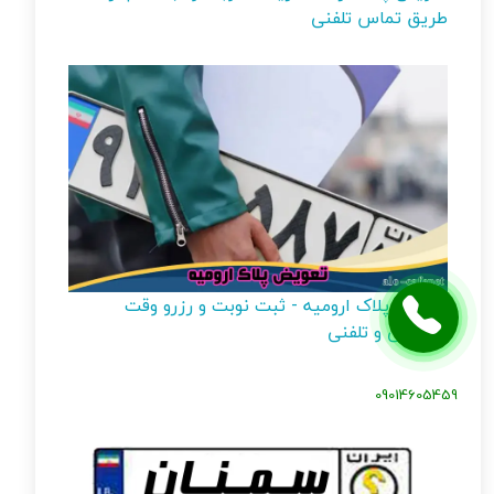
طریق تماس تلفنی
تعویض پلاک ارومیه - ثبت نوبت و رزرو وقت
اینترنتی و تلفنی
09014605459