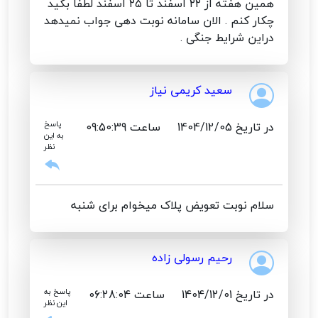
همین هفته از ۲۲ اسفند تا ۲۵ اسفند لطفا بگید
چکار کنم . الان سامانه نوبت دهی جواب نمیدهد
دراین شرایط جنگی .
سعید کریمی نیاز
در تاریخ 1404/12/05
ساعت 09:50:39
پاسخ
به این
نظر
سلام نوبت تعویض پلاک میخوام برای شنبه
رحیم رسولی زاده
در تاریخ 1404/12/01
ساعت 06:28:04
پاسخ به
این نظر