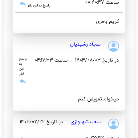
ساعت 08:40:47
پاسخ به این نظر
کریم بامری
سجاد رشیدیان
در تاریخ 1404/08/03
ساعت 04:17:33
پاسخ
به
این
نظر
میخوام تعویض کنم
سعید‌شهنوازی
در تاریخ 1404/07/22
ساعت 01:35:47