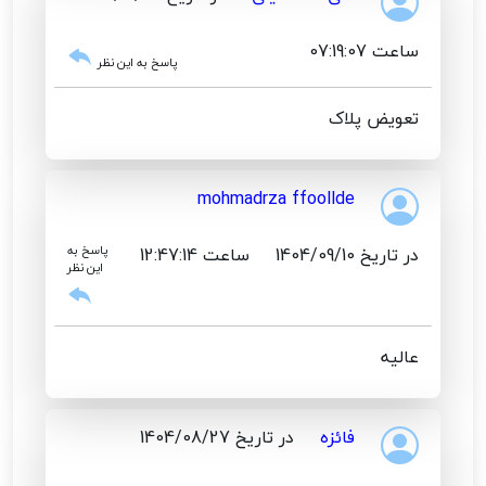
ساعت 07:19:07
پاسخ به این نظر
تعویض پلاک
mohmadrza ffoollde
در تاریخ 1404/09/10
ساعت 12:47:14
پاسخ به
این نظر
عالیه
فائزه
در تاریخ 1404/08/27