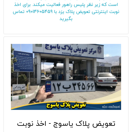
است که زیر نظر پلیس راهور فعالیت میکند. برای اخذ
نوبت اینترنتی تعویض پلاک یزد با 09014605459 تماس
بگیرید
تعویض پلاک یاسوج - اخذ نوبت