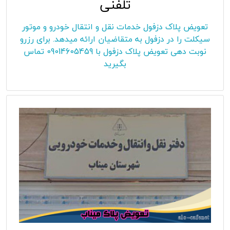
تلفنی
تعویض پلاک دزفول خدمات نقل و انتقال خودرو و موتور
سیکلت را در دزفول به متقاضیان ارائه میدهد. برای رزرو
نوبت دهی تعویض پلاک دزفول با 09014605459 تماس
بگیرید